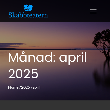
Skip
to
skabbteatern.se
En sida för dig som älskar teater
content
Månad:
april
2025
Home
2025
april