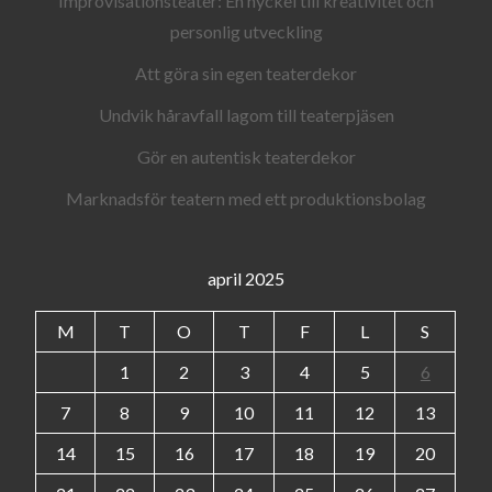
Improvisationsteater: En nyckel till kreativitet och
personlig utveckling
Att göra sin egen teaterdekor
Undvik håravfall lagom till teaterpjäsen
Gör en autentisk teaterdekor
Marknadsför teatern med ett produktionsbolag
april 2025
M
T
O
T
F
L
S
1
2
3
4
5
6
7
8
9
10
11
12
13
14
15
16
17
18
19
20